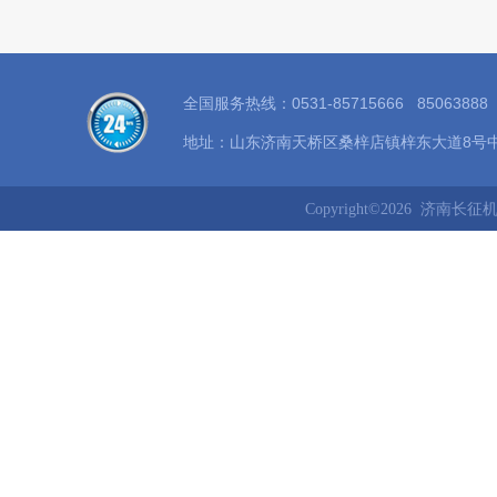
全国服务热线：0531-85715666 85063888 
地址：山东济南天桥区桑梓店镇梓东大道8号中南
Copyright©2026 