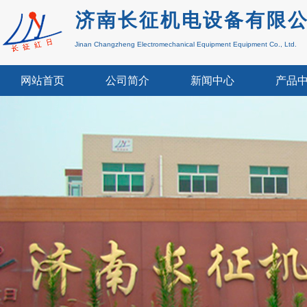
济南长征机电设备
有限
Jinan Changzheng
Electromechanical Equipment
Equipment Co., Ltd.
网站首页
公司简介
新闻中心
产品