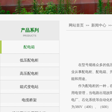
网站首页
新闻中心
>>
>>
产品系列
PRODUCTS
配电箱
低压配电柜
在型号规格众多的低
业从事配电柜、配电箱、
高压配电柜
能和用途。
作为配电柜的一种，
箱式变电站
用电管理，当电路出现故
电缆桥架
电厂、石化系统等自动化程
为380V（400）、（6